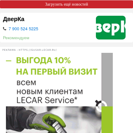
Загрузить ещё новостей
ДверКа
7 900 524 5225
Рекомендуем
РЕКЛАМА • HTTPS://GUSAR.LECAR.RU/