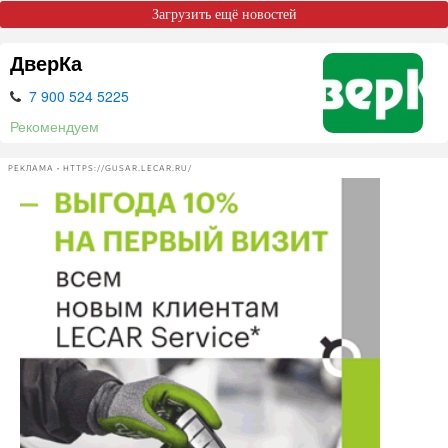
Загрузить ещё новостей
ДверКа
7 900 524 5225
Рекомендуем
РЕКЛАМА • HTTPS://GUSAR.LECAR.RU/